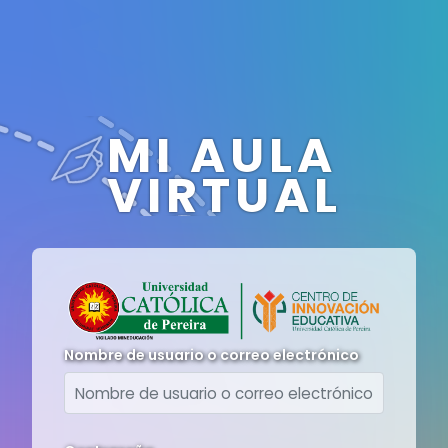
Saltar al contenido principal
MI AULA
VIRTUAL
Nombre de usuario o correo electrónico
Nombre de usuario o correo electrónico