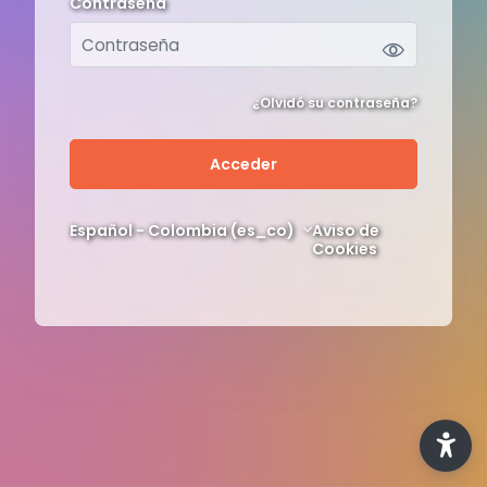
Contraseña
Contraseña
¿Olvidó su contraseña?
Acceder
Español - Colombia ‎(es_co)‎
Aviso de
Cookies